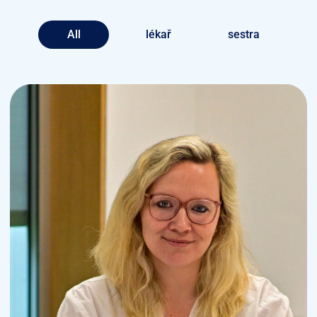
All
lékař
sestra